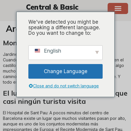
Central & Basic
BARCELONA
We've detected you might be
Archivos
speaking a different language.
Do you want to change to:
Montjuïc más allá del castillo:
English
Jardines, miradores y rincones que no salen en Instagram
Cuando se habla de Montjuïc, casi todo el mundo piensa en el
castillo o en subir en teleférico. Pero la montaña esconde algo
Change Language
mucho más interesante: una red de jardines, miradores y
caminos donde Barcelona se vuelve silenciosa y elegante. Y
todo esto está sorprendentemente cerca […]
Close and do not switch language
El lugar más bonito de Barcelona que
casi ningún turista visita
El Hospital de Sant Pau: A pocos minutos del centro de
Barcelona existe un lugar que muchos visitantes pasan por alto,
aunque es uno de los conjuntos modernistas más
impresionantes de Europa: el Recinte Modernista de Sant Pau.