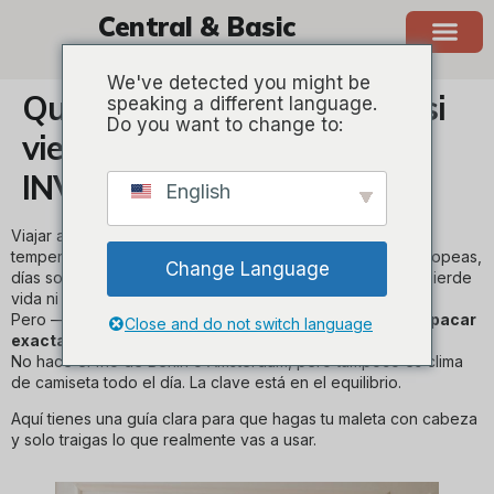
Central & Basic
BARCELONA
We've detected you might be
Qué empacar (y qué dejar) si
speaking a different language.
Do you want to change to:
vienes a Barcelona en
INVIERNO
English
Viajar a Barcelona en invierno es un plan excelente:
temperaturas suaves comparadas con otras ciudades europeas,
Change Language
días soleados, mar aún fotográfico y una ciudad que no pierde
vida ni energía.
Pero —y aquí viene la duda que todos tienen—
¿qué empacar
Close and do not switch language
exactamente?
No hace el frío de Berlín o Ámsterdam, pero tampoco es clima
de camiseta todo el día. La clave está en el equilibrio.
Aquí tienes una guía clara para que hagas tu maleta con cabeza
y solo traigas lo que realmente vas a usar.