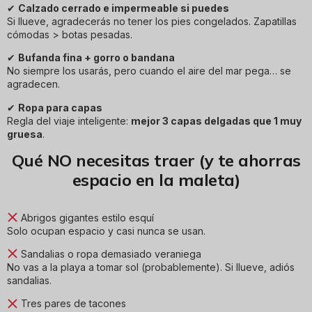
✔
Calzado cerrado e impermeable si puedes
Si llueve, agradecerás no tener los pies congelados. Zapatillas
cómodas > botas pesadas.
✔
Bufanda fina + gorro o bandana
No siempre los usarás, pero cuando el aire del mar pega… se
agradecen.
✔
Ropa para capas
Regla del viaje inteligente:
mejor 3 capas delgadas que 1 muy
gruesa
.
Qué NO necesitas traer (y te ahorras
espacio en la maleta)
Abrigos gigantes estilo esquí
Solo ocupan espacio y casi nunca se usan.
Sandalias o ropa demasiado veraniega
No vas a la playa a tomar sol (probablemente). Si llueve, adiós
sandalias.
Tres pares de tacones