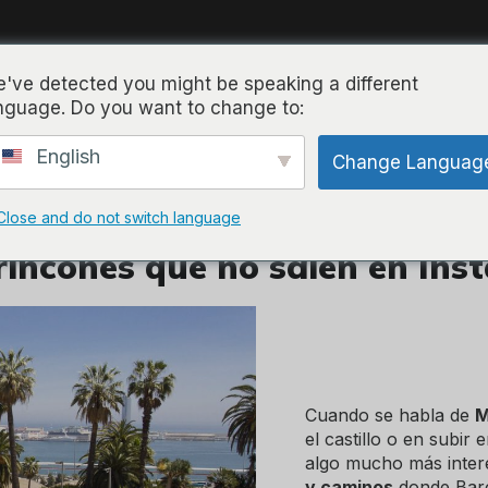
've detected you might be speaking a different
nguage. Do you want to change to:
Home
Hostal Universitat
Hostal Drassanes
English
Change Languag
á del castillo:
Close and do not switch language
 rincones que no salen en In
Cuando se habla de
M
el castillo o en subir
algo mucho más inter
y caminos
donde Barce