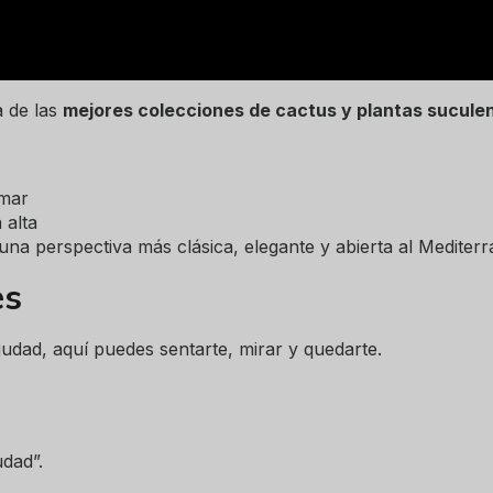
a de las
mejores colecciones de cactus y plantas sucule
 mar
 alta
na perspectiva más clásica, elegante y abierta al Mediterr
es
iudad, aquí puedes sentarte, mirar y quedarte.
:
dad”.