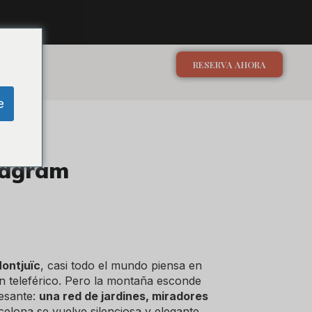
RESERVA AHORA
e
stagram
ontjuïc
, casi todo el mundo piensa en
 en teleférico. Pero la montaña esconde
esante:
una red de jardines, miradores
lona se vuelve silenciosa y elegante.