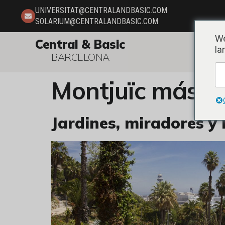
UNIVERSITAT@CENTRALANDBASIC.COM
SOLARIUM@CENTRALANDBASIC.COM
We
Central & Basic
la
BARCELONA
Montjuïc más all
Jardines, miradores y