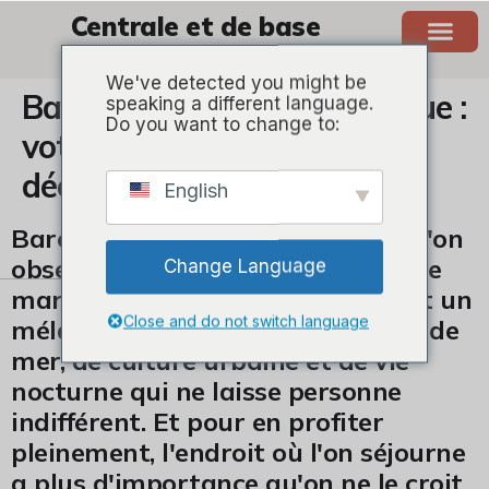
Centrale et de base
BARCELONE
We've detected you might be
Barcelone centrale et basique :
speaking a different language.
Do you want to change to:
votre point de départ pour
découvrir la ville sans filtre.
English
Barcelone n'est pas une ville que l'on
observe de loin. Barcelone se vit, se
Change Language
marche, s'écoute, se savoure. C'est un
Close and do not switch language
mélange d'histoire, de modernité, de
mer, de culture urbaine et de vie
nocturne qui ne laisse personne
indifférent. Et pour en profiter
pleinement, l'endroit où l'on séjourne
a plus d'importance qu'on ne le croit.